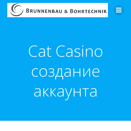
Zum
Inhalt
springen
Cat Casino
создание
аккаунта