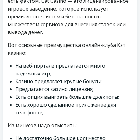
есть фактом, Cat Casino — это лицензированное
игровое заведение, которое использует
премиальные системы безопасности с
множеством сервисов для внесения ставок или
вывода денег.
Вот основные преимущества онлайн-клуба Кэт
казино:
На веб-портале предлагается много
надёжных игр;
Казино предлагает крутые бонусы;
Предлагается казино лицензия;
Есть опция выиграть большие джекпоты;
Есть хорошо сделанное приложение для
телефонов;
Из минусов надо отметить:
Не достаточно большое количество