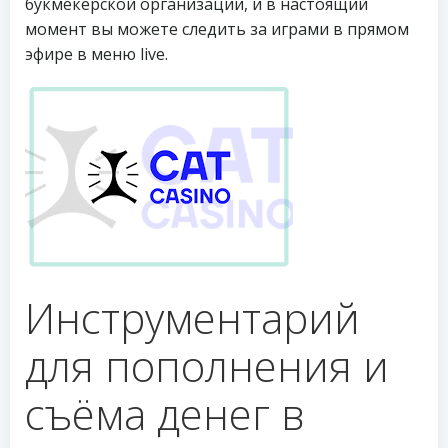
букмекерской организации, и в настоящий
момент вы можете следить за играми в прямом
эфире в меню live.
Инструментарий
для пополнения и
съёма денег в